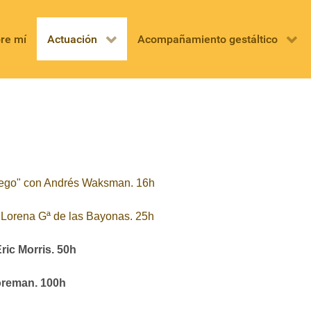
re mí
Actuación
Acompañamiento gestáltico
 fuego" con Andrés Waksman. 16h
n Lorena Gª de las Bayonas. 25h
ric Morris. 50h
Foreman. 100h